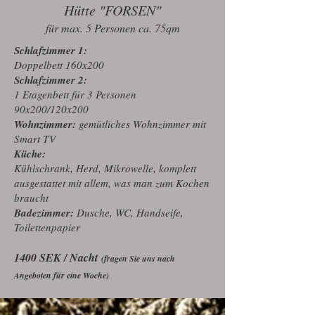
Hütte "FORSEN"
für max. 5 Personen ca. 75qm
Schlafzimmer 1:
Doppelbett 160x200
Schlafzimmer 2:
1 Etagenbett für 3 Personen
90x200/120x200
Wohnzimmer:
gemütliches Wohnzimmer mit
Smart TV
Küche:
Kühlschrank, Herd, Mikrowelle, komplett
ausgestattet mit allem, was man zum Kochen
braucht
Badezimmer:
Dusche, WC, Handseife,
Toilettenpapier
1400 SEK / Nacht
(fragen Sie uns nach
Angeboten für eine Woche)