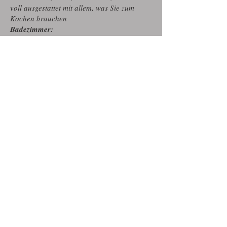
voll ausgestattet mit allem, was Sie zum
Kochen brauchen
Badezimmer:
Dusche, WC, Handseife, Toilettenpapier
950 SEK / Nacht
(fragen Sie uns nach Angeboten
für eine Woche)
Bettwäsche und Handtücher
60 SEK pro Person